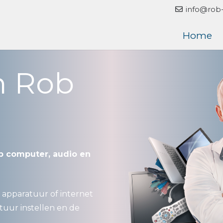
info@rob-
Home
en Rob
op computer, audio en
 apparatuur of internet
tuur instellen en de