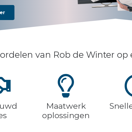
er
ordelen van Rob de Winter op e
ouwd
Maatwerk
Snell
es
oplossingen