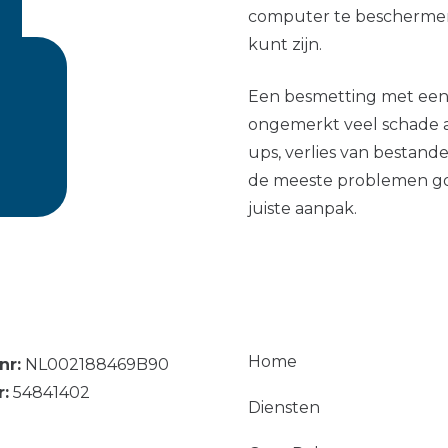
computer te beschermen
kunt zijn.
Een besmetting met een 
ongemerkt veel schade aa
ups, verlies van bestanden
de meeste problemen go
juiste aanpak.
Home
nr:
NL002188469B90
r:
54841402
Diensten